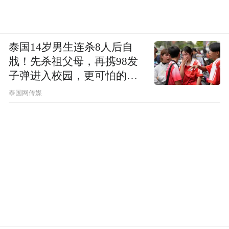
泰国14岁男生连杀8人后自
戕！先杀祖父母，再携98发
子弹进入校园，更可怕的细
节公布了
泰国网传媒