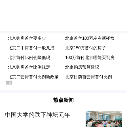
深刻的思想不产生在喧闹的河滨。
大锣大鼓只能是戏剧的衬托，
远航的轮船哪能用鸣笛把力气耗尽？
在节日里自然要欢笑和干杯，
如果一年三百六十五天都这样，
岂不太过费神？
我不是要你像树和鱼那么沉默，
热点新闻
但创造
中国大学的跌下神坛元年