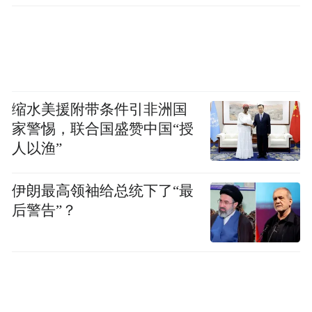
却无奈，这种由新媒介建构而成的双域生活
和虚拟现实，深度影响人们的生活体感，特
别是处在缓坡慢进路段，会更加影响人们的
生活感受。
缩水美援附带条件引非洲国
“中度生活”意味着在安静中寻求新机，在沉
家警惕，联合国盛赞中国“授
默劳动中创造。减轻了超负荷的杂念和杂物
人以渔”
之后，才有更大的心力专注于真实生活，方
能凝聚心力，应对生活中的沟沟坎坎，锻造
伊朗最高领袖给总统下了“最
强健的心肺。不论来自外部的不确定性会带
后警告”？
来多大的震感，但每个人都会在颠簸和摇晃
中把握重心的位置和平衡感，每艘小船都有
自己底板，这底板会托起每一个人的生活。
正因乎此，才能更加珍惜和欣赏生活中来之