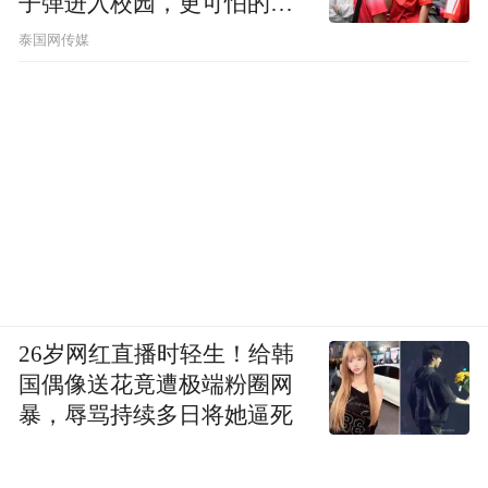
子弹进入校园，更可怕的细
节公布了
泰国网传媒
26岁网红直播时轻生！给韩
国偶像送花竟遭极端粉圈网
暴，辱骂持续多日将她逼死