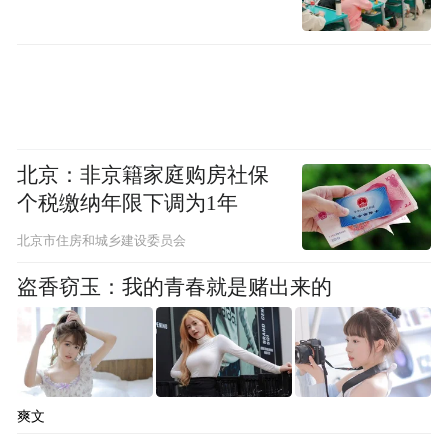
必须用沉默的劳动才能进行。
2024年，既不是大年，也非小年，可以说是
“中年”，是最切近生活基本面的年份。生活
在“南北回归线”之间，这种“中度生活”最能
考验生活耐力和智慧。每一个向上的台阶，
北京：非京籍家庭购房社保
个税缴纳年限下调为1年
负载的重量都是超预期的，每一粒收获中所
浸润的汗水皆是饱和的。
北京市住房和城乡建设委员会
盗香窃玉：我的青春就是赌出来的
从大历史的时间长线以及人生的全周期来
看，“中度生活”都是大概率，属于生活的基
本面。“中度生活”作为生活常态，吸入的沉
没成本会更高，很多时间会花在无用功上，
爽文
这更加考验我们的意志力和低空飞行能力。