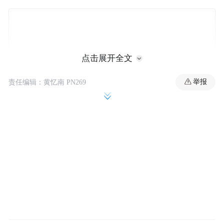
点击展开全文
举报
责任编辑：黄忆南 PN269
虽然说，每年人均的物理时间长度都是一样
的，但这时间一旦被放在时代和社会的大背
景里，即被赋予了不同的底色，被置入了不
同的底料。每一年的底色和底料，往往又有
差异：有的年份底色偏暖，底料为浓汤，热