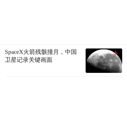
不易的收成和回馈。
将心中超载的欲念一点点卸除，腾出宽阔的
心空，去接受清风明月和阳光雨露，接纳点
点滴滴的美好和智慧。“适度宽松”，轻装上
阵，卸载过多的欲望和执念，从“精装修”的
SpaceX火箭残骸撞月，中国
卫星记录关键画面
朋友圈中解脱出来，从炫目的流光溢彩淡
出，回归“有我”的生活，简单、随性，在自
然光中欣赏路边曾被忽略的风景，享受生活
的清欢。
在日常中寻找并不饱满的果实，同时也能欣
赏他人的平凡，领略周遭朴素的美好，“低空
飞行”，平视一切低矮的建筑和风景，还有那