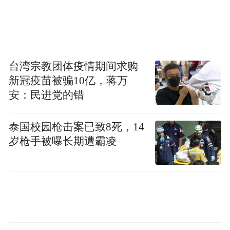
先生为祝贺《新民晚报》复刊40周年庆，将
自己创作于1979年6月的诗歌《热闹的价值》
稍作改动，重新加上副题，提笔写下一幅小
楷作为贺礼赠与《新民晚报》：
台湾宗教团体疫情期间求购
新冠疫苗被骗10亿，蒋万
蚕不是一边吐丝一边哼哼，
安：民进党的错
蚂蚁劳动从来不吭声，
泰国校园枪击案已致8死，14
岁枪手被曝长期遭霸凌
劳动号子只是放大一万倍的呼吸，
生活到了总结才出现歌吟。
精密的创造需要安静，