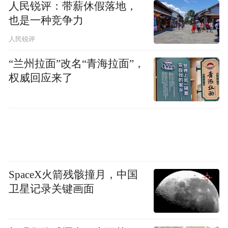
人民锐评：带薪休假落地，
“中度生活”蕴藏深邃的中道哲学，中道哲学
也是一种竞争力
积聚了“沉默的大多数”的智慧和力量，这就
人民锐评
要求我们主动调低声量，在安静中劳动，用
平实、细微的努力去积攒更大的突破，并不
“兰州拉面”改名“青海拉面”，
权威回应来了
奢求一夜暴富，也不指望一飞冲天。
面对“中度生活”，信心和定力尤为金贵。需
要用积极姿态去应对，态度和心情作为生活
的点火装置，影响的不仅是启程，更是过
程，乃至全程。“中度生活”并不意味着消极
SpaceX火箭残骸撞月，中国
和躺平，而是蓄势待发，在慢跑中调整呼
卫星记录关键画面
吸，为下一个冲刺蓄能。
因有虚拟社交和超载欲望的绑架与劫持，给