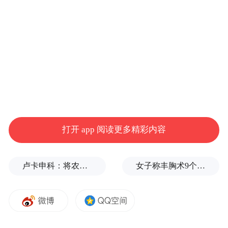
辣、重口；有的年份色调偏淡，底料是清
汤，清淡、爽口。我们都需要在年度的底色
上作画，在底料里添菜、加调料，绘就各自
的生活图景，调制专属的人生味道。
2024年是一种什么颜色和味道？我个人的体
感是偏中性的：既不是那种特别高亢、鸡血
的，也不是那种消极、沉闷的，而是中度、
打开 app 阅读更多精彩内容
平实、饱和的。大部分的时间，大部分的人
们，是在“中度生活”中度过的，并非日日笙
卢卡申科：将农忙季节不好好干活的人都发配边疆充军！
女子称丰胸术9个月后确诊乳腺癌，医美机构：手术不可能引发癌症，建议走司法途径
歌，锣鼓喧天，而是在沉默劳动中度过的。
这不禁让我想起知名画家、作家黄永玉先生
曾经的一首诗。2021年岁末，98岁的黄永玉