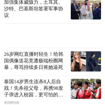
加强集体威慑力，土耳其、
“中度生活”增添了很多烦恼和负担。内有欲
沙特、巴基斯坦签署军事协
望撩拨，外有喧哗与骚动的诱惑，内火与虚
议
火交互影响，滋生诸多纷扰和烦恼，这些暗
物质弥漫于社交网络和日常生活中，锈蚀人
们的心情，给生活“加速”，带快了节奏，有
的时候甚至带偏了节奏。
26岁网红直播时轻生！给韩
网络生活已经成为多数人的生活日常，虚拟
国偶像送花竟遭极端粉圈网
与真实的边界越来越模糊，虚拟真实甚至劫
暴，辱骂持续多日将她逼死
持了现实生活，滤镜、美颜重度装修的“朋友
泰国14岁男生连杀8人后自
圈”，拼贴出超现实的“别人的生活”，360°无
戕！先杀祖父母，再携98发
死角地环绕每个人真实的生活孤岛，给人以
子弹进入校园，更可怕的细
“生活在别处”的疏离感。世界很精彩，自己
节公布了
泰国网传媒