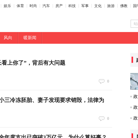
娱乐
体育
时尚
汽车
房产
科技
军事
文化
旅游
佛教
国
站
风向
暖新闻
长看上你了”，背后有大问题
0
政
小三冷冻胚胎、妻子发现要求销毁，法律为
政
政
0
金年度支出已突破3万亿元，为什么算好事？