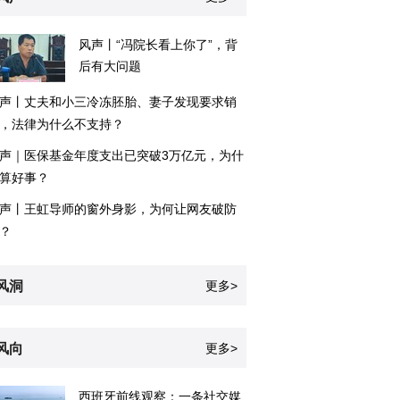
风声丨“冯院长看上你了”，背
后有大问题
声丨丈夫和小三冷冻胚胎、妻子发现要求销
，法律为什么不支持？
声｜医保基金年度支出已突破3万亿元，为什
算好事？
声丨王虹导师的窗外身影，为何让网友破防
？
风洞
更多>
风向
更多>
西班牙前线观察：一条社交媒