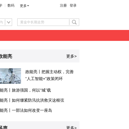
学
数码
注册
登录
更多
内
政能亮
更多>
政能亮丨把握主动权，完善
“人工智能+”政策闭环
能亮丨旅游强国，何以“城”载
能亮丨如何绷紧防汛抗洪救灾这根弦
能亮丨一部法如何改变一座岛
风声
更多>