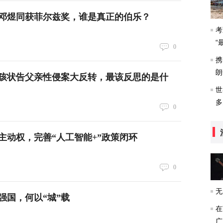
邓煜同获菲尔兹奖，谁是真正的伯乐？
考
“
0
携
朗
女孩状告父亲性侵案大反转，最该反思的是什
世
多
0
主动权，完善“人工智能+”政策闭环
0
无
强国，何以“城”载
在
广