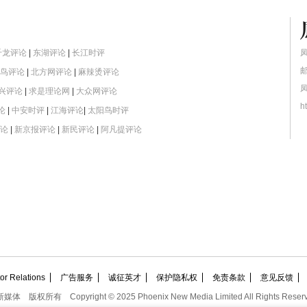
千龙评论
|
东湖评论
|
长江时评
鸟评论
|
北方网评论
|
麻辣烫评论
复兴评论
|
求是理论网
|
大众网评论
h
论
|
中安时评
|
江海评论
|
太阳鸟时评
论
|
新京报评论
|
新民评论
|
阿凡提评论
 Relations
广告服务
诚征英才
保护隐私权
免责条款
意见反馈
新媒体
版权所有
Copyright © 2025 Phoenix New Media Limited All Rights Reser