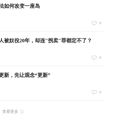
法如何改变一座岛
0
人被奴役20年，却连"拐卖"罪都定不了？
0
更新，先让观念“更新”
0
查看更多