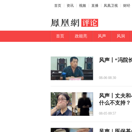
首页
资讯
视频
直播
凤凰卫视
财经
首页
政能亮
风声
风洞
风声丨“冯院
08-06 08:30
风声丨丈夫和
什么不支持？
08-05 09:57
风声｜医保基