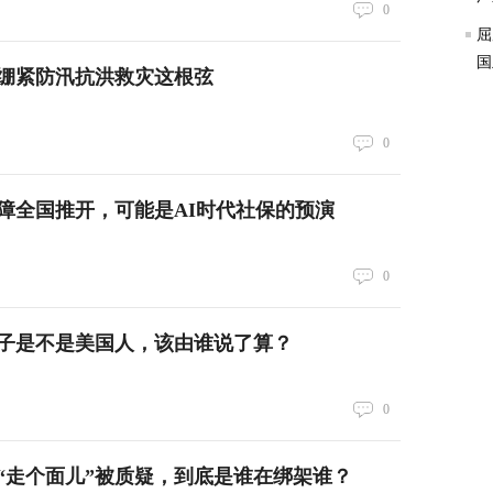
0
屈
国
绷紧防汛抗洪救灾这根弦
0
障全国推开，可能是AI时代社保的预演
0
子是不是美国人，该由谁说了算？
0
“走个面儿”被质疑，到底是谁在绑架谁？