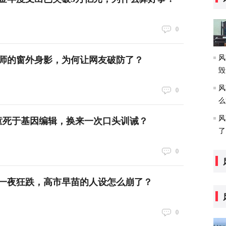
0
风
师的窗外身影，为何让网友破防了？
毁
风
0
么
风
童死于基因编辑，换来一次口头训诫？
了
0
一夜狂跌，高市早苗的人设怎么崩了？
0